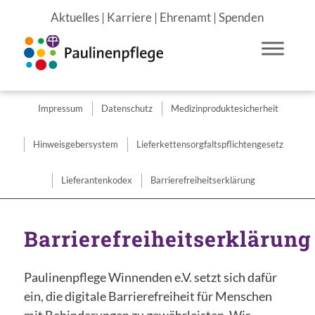
Aktuelles
|
Karriere
|
Ehrenamt
|
Spenden
Impressum
Datenschutz
Medizin­produkte­sicherheit
Du bist hier:
Startseite
/
Barrierefreiheitserklärung
Hinweisgebersystem
Lieferkettensorgfaltspflichtengesetz
Lieferantenkodex
Barrierefreiheitserklärung
Barrierefreiheitserklärung
Paulinenpflege Winnenden e.V. setzt sich dafür
ein, die digitale Barrierefreiheit für Menschen