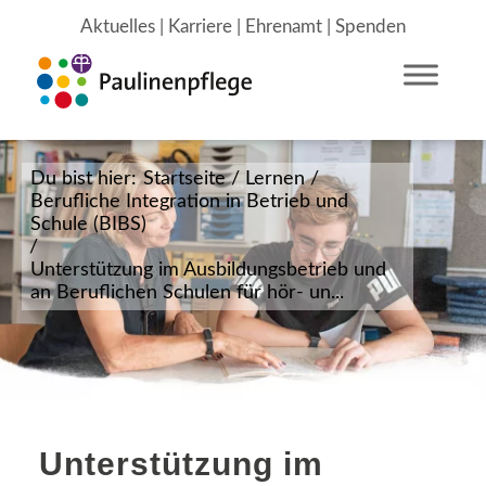
Aktuelles
|
Karriere
|
Ehrenamt
|
Spenden
Du bist hier:
Startseite
/
Lernen
/
Berufliche Integration in Betrieb und
Schule (BIBS)
/
Unterstützung im Ausbildungsbetrieb und
an Beruflichen Schulen für hör- un...
Unterstützung im