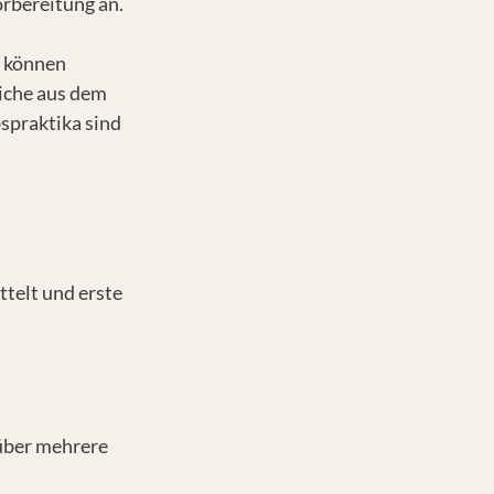
rbereitung an.
n
, können
liche aus dem
spraktika sind
telt und erste
 über mehrere