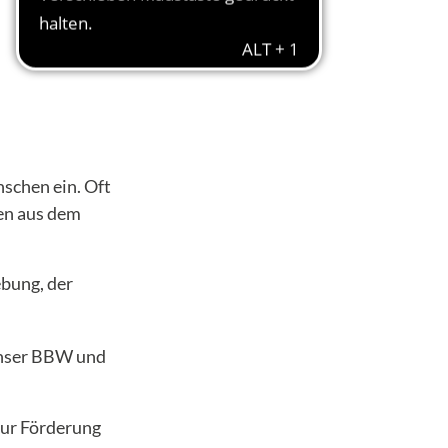
schen ein. Oft
hen aus dem
bung, der
unser BBW und
zur Förderung