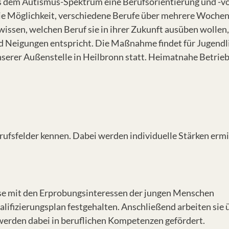
us dem Autismus-Spektrum eine Berufsorientierung und -vo
ie Möglichkeit, verschiedene Berufe über mehrere Woche
issen, welchen Beruf sie in ihrer Zukunft ausüben wollen
nd Neigungen entspricht. Die Maßnahme findet für Jugend
erer Außenstelle in Heilbronn statt. Heimatnahe Betrieb
fsfelder kennen. Dabei werden individuelle Stärken ermit
se mit den Erprobungsinteressen der jungen Menschen
ifizierungsplan festgehalten. Anschließend arbeiten sie
erden dabei in beruflichen Kompetenzen gefördert.