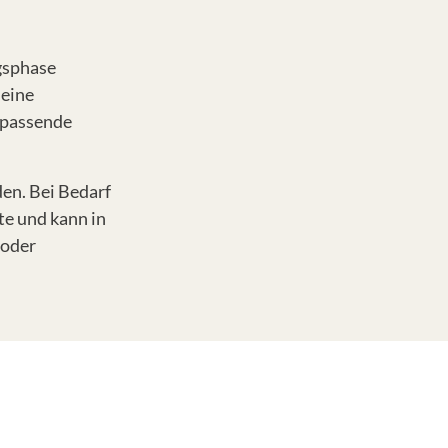
gsphase
 eine
e passende
en. Bei Bedarf
te und kann in
 oder