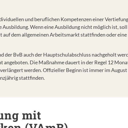
ividuellen und beruflichen Kompetenzen einer Vertiefun
ne Ausbildung. Wenn eine Ausbildung nicht möglich ist, soll
eit auf dem allgemeinen Arbeitsmarkt stattfinden oder ein
 der BvB auch der Hauptschulabschluss nachgeholt werd
cht angeboten. Die Maßnahme dauert in der Regel 12 Mona
erlängert werden. Offizieller Beginn ist immer im August
nzjährig stattfinden.
ung mit
rken (VAmB)