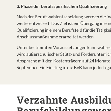
3. Phase der berufsspezifischen Qualifizierung
Nach der Berufswahlentscheidung werden die ind
weiterentwickelt. Das Ziel ist ein Übergang in ei
Qualifizierung in einem Berufsfeld für die Tätigk
Anschlussmaßnahme erarbeitet werden.
Unter bestimmten Voraussetzungen kann während
wird außerschulischer Stütz- und Förderunterri
Absprache mit den Kostenträgern auf 24 Monate v
September. Ein Einstieg in die BvB kann jedoch ga
Verzahnte Ausbild
Berufsbildungswe