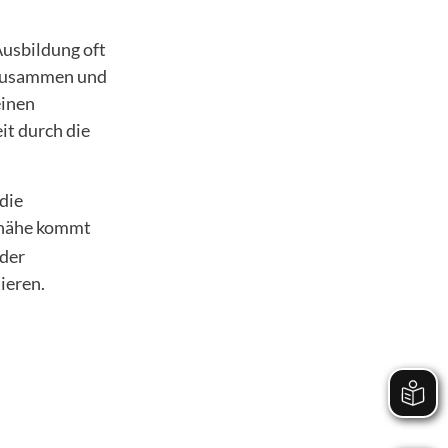
Ausbildung oft
 zusammen und
einen
it durch die
die
snähe kommt
äder
ieren.