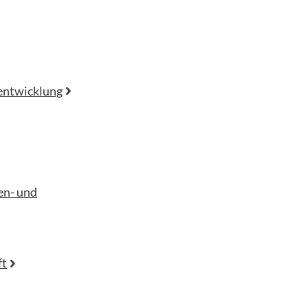
entwicklung
en- und
ft