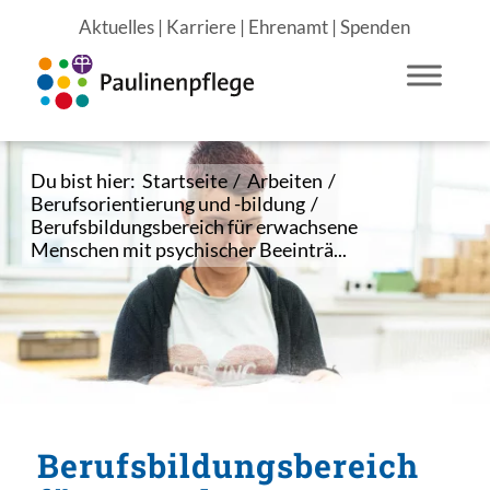
Aktuelles
|
Karriere
|
Ehrenamt
|
Spenden
Du bist hier:
Startseite
/
Arbeiten
/
Berufsorientierung und -bildung
/
Berufsbildungsbereich für erwachsene
Menschen mit psychischer Beeinträ...
Berufsbildungsbereich