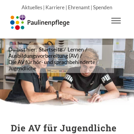
Aktuelles
|
Karriere
|
Ehrenamt
|
Spenden
Du bist hier:
Startseite
/
Lernen
/
Ausbildungsvorbereitung (AV)
/
Die AV für hör- und sprachbehinderte
Jugendliche
Die AV für Jugendliche