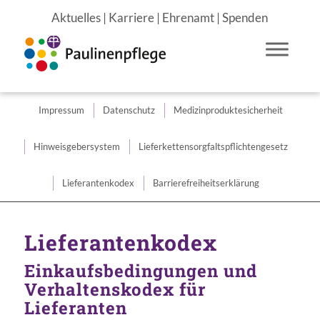
Aktuelles
|
Karriere
|
Ehrenamt
|
Spenden
Impressum
Datenschutz
Medizin­produkte­sicherheit
Du bist hier:
Startseite
/
Lieferantenkodex
Hinweisgebersystem
Lieferkettensorgfaltspflichtengesetz
Lieferantenkodex
Barrierefreiheitserklärung
Lieferantenkodex
Einkaufsbedingungen und
Verhaltenskodex für
Lieferanten