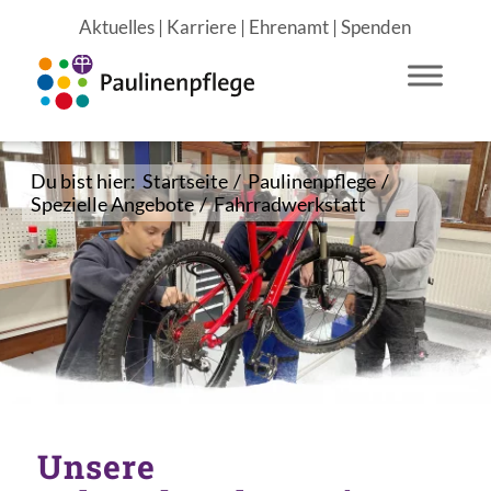
Aktuelles
|
Karriere
|
Ehrenamt
|
Spenden
Du bist hier:
Startseite
/
Paulinenpflege
/
Spezielle Angebote
/
Fahrradwerkstatt
Unsere