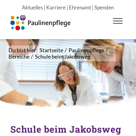
Aktuelles
|
Karriere
|
Ehrenamt
|
Spenden
Du bist hier:
Startseite
/
Paulinenpflege
/
Bereiche
/
Schule beim Jakobsweg
Schule beim Jakobsweg