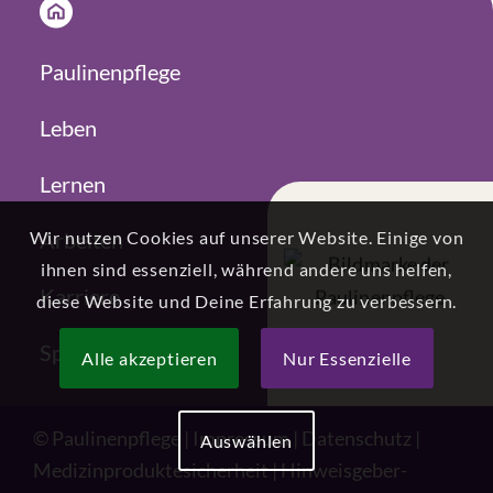
Paulinenpflege
Leben
Lernen
Wir nutzen Cookies auf unserer Website. Einige von
Arbeiten
ihnen sind essenziell, während andere uns helfen,
Karriere
diese Website und Deine Erfahrung zu verbessern.
Spenden
Alle akzeptieren
Nur Essenzielle
©
Paulinenpflege
|
Impressum
|
Datenschutz
|
Auswählen
Medizin­produkte­sicherheit
|
Hinweisgeber­