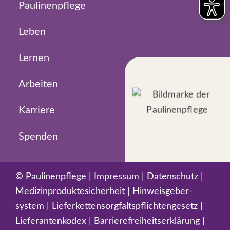
Paulinenpflege
Leben
Lernen
Arbeiten
Karriere
Spenden
©
Paulinenpflege
|
Impressum
|
Datenschutz
|
Medizin­produkte­sicherheit
|
Hinweisgeber­
system
|
Liefer­ketten­sorgfalts­pflichten­gesetz
|
Lieferanten­kodex
|
Barriere­freiheits­erklärung
|