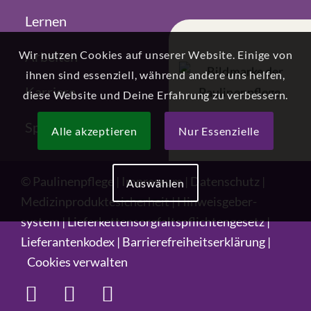
Lernen
Wir nutzen Cookies auf unserer Website. Einige von
Arbeiten
ihnen sind essenziell, während andere uns helfen,
Karriere
diese Website und Deine Erfahrung zu verbessern.
Spenden
Alle akzeptieren
Nur Essenzielle
©
Paulinenpflege
|
Impressum
|
Datenschutz
|
Auswählen
Medizin­produkte­sicherheit
|
Hinweisgeber­
system
|
Liefer­ketten­sorgfalts­pflichten­gesetz
|
Lieferanten­kodex
|
Barriere­freiheits­erklärung
|
Cookies verwalten