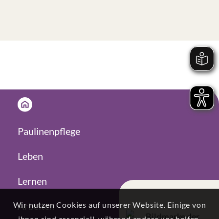
Paulinenpflege
Leben
Lernen
Arbeiten
Wir nutzen Cookies auf unserer Website. Einige von
ihnen sind essenziell, während andere uns helfen,