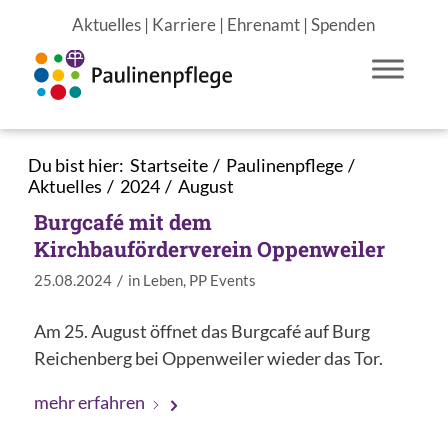
Aktuelles
|
Karriere
|
Ehrenamt
|
Spenden
Du bist hier:
Startseite
/
Paulinenpflege
/
Aktuelles
/
2024
/
August
Burgcafé mit dem
Kirchbauförderverein Oppenweiler
/
25.08.2024
in
Leben
,
PP Events
Am 25. August öffnet das Burgcafé auf Burg
Reichenberg bei Oppenweiler wieder das Tor.
mehr erfahren