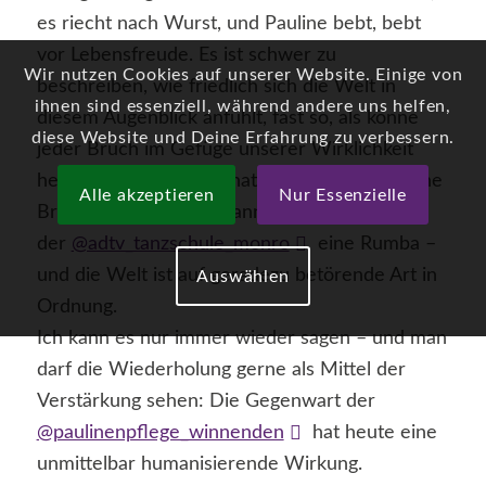
es riecht nach Wurst, und Pauline bebt, bebt
vor Lebensfreude. Es ist schwer zu
Wir nutzen Cookies auf unserer Website. Einige von
beschreiben, wie friedlich sich die Welt in
ihnen sind essenziell, während andere uns helfen,
diesem Augenblick anfühlt, fast so, als könne
diese Website und Deine Erfahrung zu verbessern.
jeder Bruch im Gefüge unserer Wirklichkeit
heilen. Man sitzt im Schatten alter Bäume, eine
Alle akzeptieren
Nur Essenzielle
Brise bringt Frösteln, dann zeigen die Mädels
der
@adtv_tanzschule_monro
eine Rumba –
und die Welt ist auf geradezu betörende Art in
Auswählen
Ordnung.
Ich kann es nur immer wieder sagen – und man
darf die Wiederholung gerne als Mittel der
Verstärkung sehen: Die Gegenwart der
@paulinenpflege_winnenden
hat heute eine
unmittelbar humanisierende Wirkung.